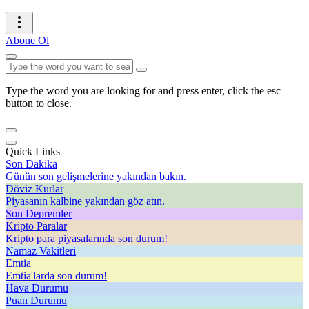
Abone Ol
Type the word you are looking for and press enter, click the esc
button to close.
Quick Links
Son Dakika
Günün son gelişmelerine yakından bakın.
Döviz Kurlar
Piyasanın kalbine yakından göz atın.
Son Depremler
Kripto Paralar
Kripto para piyasalarında son durum!
Namaz Vakitleri
Emtia
Emtia'larda son durum!
Hava Durumu
Puan Durumu