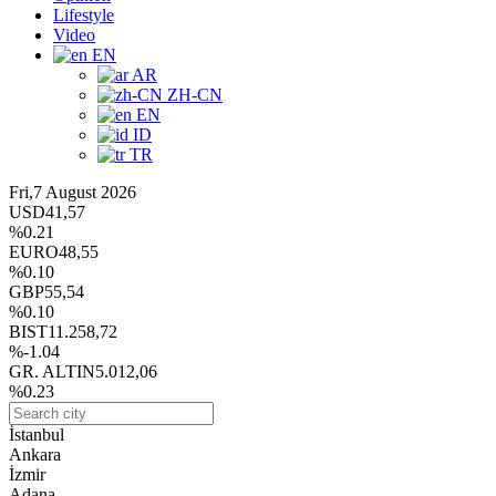
Lifestyle
Video
EN
AR
ZH-CN
EN
ID
TR
Fri,7 August 2026
USD
41,57
%0.21
EURO
48,55
%0.10
GBP
55,54
%0.10
BIST
11.258,72
%-1.04
GR. ALTIN
5.012,06
%0.23
İstanbul
Ankara
İzmir
Adana