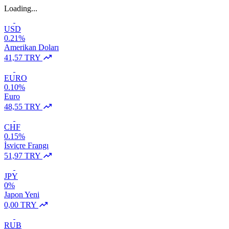
Loading...
USD
0.21%
Amerikan Doları
41,57 TRY
EURO
0.10%
Euro
48,55 TRY
CHF
0.15%
İsviçre Frangı
51,97 TRY
JPY
0%
Japon Yeni
0,00 TRY
RUB