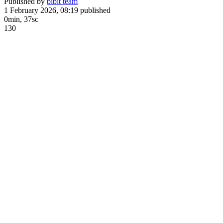
Published by
bibit team
1 February 2026, 08:19
published
0min, 37sc
130