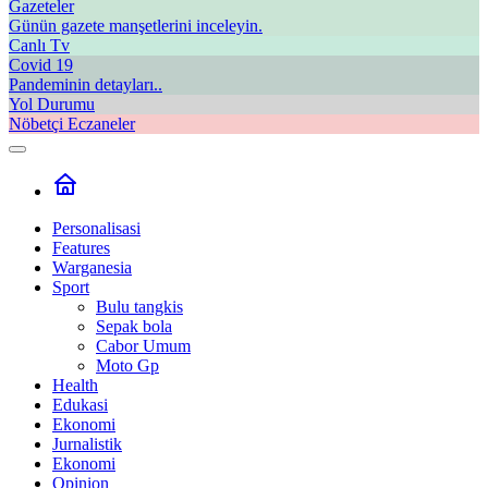
Gazeteler
Günün gazete manşetlerini inceleyin.
Canlı Tv
Covid 19
Pandeminin detayları..
Yol Durumu
Nöbetçi Eczaneler
Personalisasi
Features
Warganesia
Sport
Bulu tangkis
Sepak bola
Cabor Umum
Moto Gp
Health
Edukasi
Ekonomi
Jurnalistik
Ekonomi
Opinion