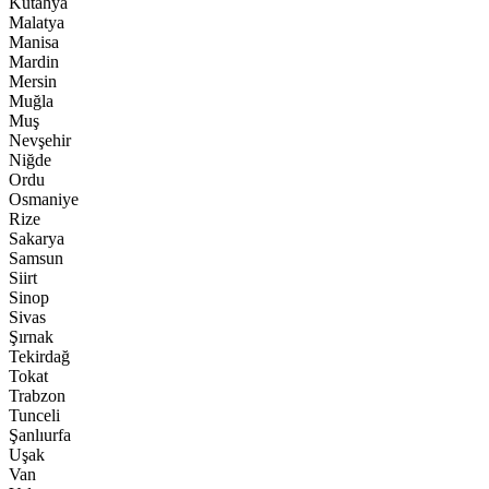
Kütahya
Malatya
Manisa
Mardin
Mersin
Muğla
Muş
Nevşehir
Niğde
Ordu
Osmaniye
Rize
Sakarya
Samsun
Siirt
Sinop
Sivas
Şırnak
Tekirdağ
Tokat
Trabzon
Tunceli
Şanlıurfa
Uşak
Van