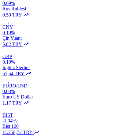
0.69%
Rus Rublesi
0,50 TRY
CNY
0.19%
Çin Yuanı
5,82 TRY
GBP
0.10%
İngiliz Sterlini
55,54 TRY
EURO/USD
0.03%
Euro US Dollar
1,17 TRY
BIST
-1.04%
Bist 100
11.258,72 TRY