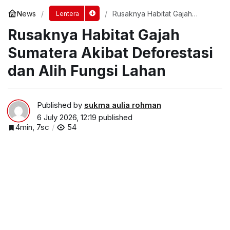
News
Rusaknya Habitat Gajah
Lentera
Sumatera Akibat Deforestasi
Rusaknya Habitat Gajah
dan Alih Fungsi Lahan
Sumatera Akibat Deforestasi
dan Alih Fungsi Lahan
Published by
sukma aulia rohman
6 July 2026, 12:19
published
4min, 7sc
54