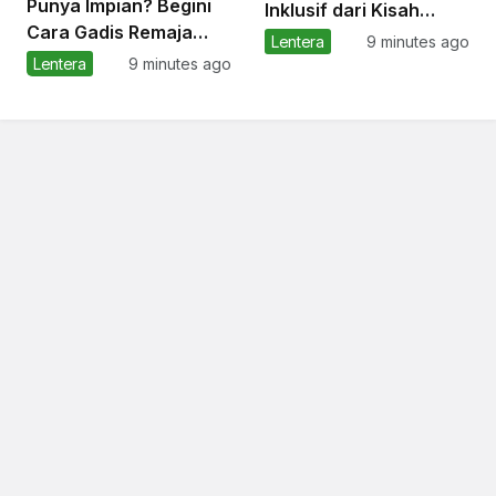
Punya Impian? Begini
Inklusif dari Kisah
Cara Gadis Remaja
Rahmi
Lentera
9 minutes ago
Menentukan Masa
Lentera
9 minutes ago
Depan