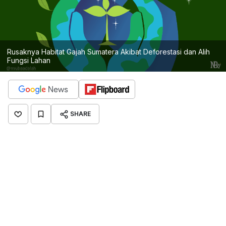
Rusaknya Habitat Gajah Sumatera Akibat Deforestasi dan Alih
Fungsi Lahan
SHARE