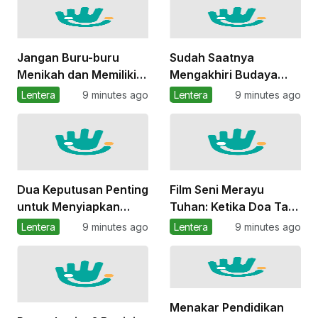
Jangan Buru-buru
Sudah Saatnya
Menikah dan Memiliki
Mengakhiri Budaya
Anak Sebelum Siap
Nikah Mahal
Lentera
9 minutes ago
Lentera
9 minutes ago
Dua Keputusan Penting
Film Seni Merayu
untuk Menyiapkan
Tuhan: Ketika Doa Tak
Masa Depan
Lagi Sekadar Meminta
Lentera
9 minutes ago
Lentera
9 minutes ago
Perempuan
tetapi Belajar
Menerima
Menakar Pendidikan