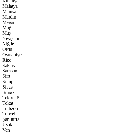
Kütahya
Malatya
Manisa
Mardin
Mersin
Muğla
Muş
Nevşehir
Niğde
Ordu
Osmaniye
Rize
Sakarya
Samsun
Siirt
Sinop
Sivas
Şırnak
Tekirdağ
Tokat
Trabzon
Tunceli
Şanlıurfa
Uşak
Van