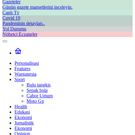
Gazeteler
Günün gazete manşetlerini inceleyin.
Canlı Tv
Covid 19
Pandeminin detayları..
Yol Durumu
Nöbetçi Eczaneler
Personalisasi
Features
Warganesia
Sport
Bulu tangkis
Sepak bola
Cabor Umum
Moto Gp
Health
Edukasi
Ekonomi
Jurnalistik
Ekonomi
Opinion