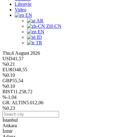
Lifestyle
Video
EN
AR
ZH-CN
EN
ID
TR
Thu,6 August 2026
USD
41,57
%0.21
EURO
48,55
%0.10
GBP
55,54
%0.10
BIST
11.258,72
%-1.04
GR. ALTIN
5.012,06
%0.23
İstanbul
Ankara
İzmir
Adana