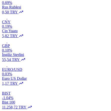
0.69%
Rus Rublesi
0,50 TRY
CNY
0.19%
Çin Yuanı
5,82 TRY
GBP
0.10%
İngiliz Sterlini
55,54 TRY
EURO/USD
0.03%
Euro US Dollar
1,17 TRY
BIST
-1.04%
Bist 100
11.258,72 TRY