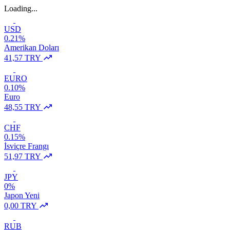
Loading...
USD
0.21%
Amerikan Doları
41,57 TRY
EURO
0.10%
Euro
48,55 TRY
CHF
0.15%
İsviçre Frangı
51,97 TRY
JPY
0%
Japon Yeni
0,00 TRY
RUB