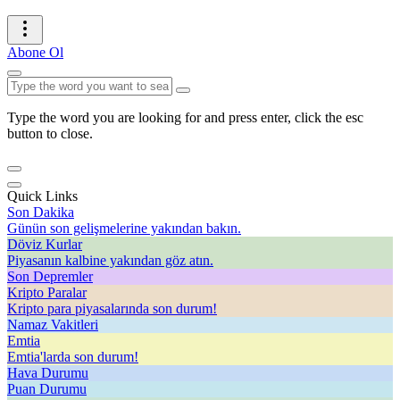
Abone Ol
Type the word you are looking for and press enter, click the esc
button to close.
Quick Links
Son Dakika
Günün son gelişmelerine yakından bakın.
Döviz Kurlar
Piyasanın kalbine yakından göz atın.
Son Depremler
Kripto Paralar
Kripto para piyasalarında son durum!
Namaz Vakitleri
Emtia
Emtia'larda son durum!
Hava Durumu
Puan Durumu