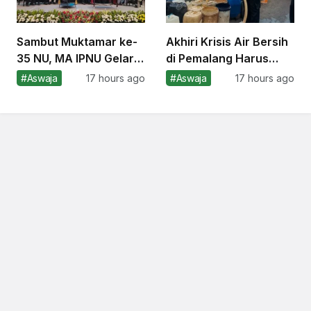
Sambut Muktamar ke-
Akhiri Krisis Air Bersih
35 NU, MA IPNU Gelar
di Pemalang Harus
Diskusi Panel Undang
Temukan Solusi
#Aswaja
17 hours ago
#Aswaja
17 hours ago
Bakal Calon Ketum
Jangka Panjang
PBNU