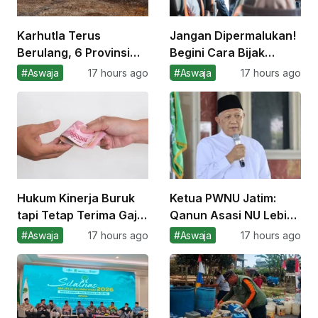
Karhutla Terus
Jangan Dipermalukan!
Berulang, 6 Provinsi
Begini Cara Bijak
Terdampak dan
Menghadapi
#Aswaja
17 hours ago
#Aswaja
17 hours ago
Puluhan Hektare Lahan
Penumpang Berbau
Hangus
Badan
Hukum Kinerja Buruk
Ketua PWNU Jatim:
tapi Tetap Terima Gaji,
Qanun Asasi NU Lebih
Apakah Berdosa?
Tinggi dari AD/ART
#Aswaja
17 hours ago
#Aswaja
17 hours ago