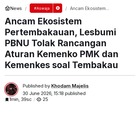
News
Ancam Ekosistem
#Aswaja
Pertembakauan, Lesbumi
Ancam Ekosistem
PBNU Tolak Rancangan
Aturan Kemenko PMK dan
Kemenkes soal Tembakau
Pertembakauan, Lesbumi
PBNU Tolak Rancangan
Aturan Kemenko PMK dan
Kemenkes soal Tembakau
Published by
Khodam Majelis
30 June 2026, 15:18
published
1min, 39sc
25