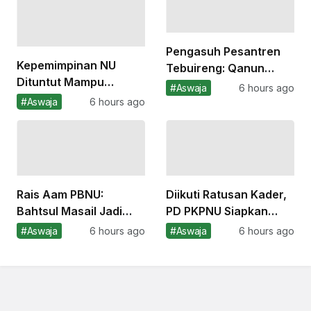
Nasional
Pengasuh Pesantren
Kepemimpinan NU
Tebuireng: Qanun
Dituntut Mampu
Asasi Ruh Organisasi
#Aswaja
6 hours ago
Satukan dan Kuatkan
NU
#Aswaja
6 hours ago
Peran Masyarakat Sipil
Rais Aam PBNU:
Diikuti Ratusan Kader,
Bahtsul Masail Jadi
PD PKPNU Siapkan
Kebanggaan NU Sejak
Pemimpin Aswaja Masa
#Aswaja
6 hours ago
#Aswaja
6 hours ago
Awal Berdiri
Depan