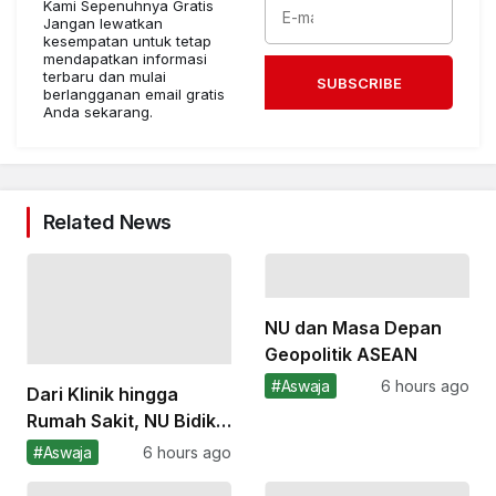
Kami Sepenuhnya Gratis
Jangan lewatkan
kesempatan untuk tetap
mendapatkan informasi
terbaru dan mulai
SUBSCRIBE
berlangganan email gratis
Anda sekarang.
Related News
NU dan Masa Depan
Geopolitik ASEAN
#Aswaja
6 hours ago
Dari Klinik hingga
Rumah Sakit, NU Bidik
Lompatan Besar dalam
#Aswaja
6 hours ago
Pelayanan Kesehatan