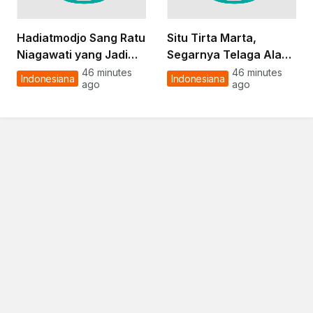
Hadiatmodjo Sang Ratu
Situ Tirta Marta,
Niagawati yang Jadi
Segarnya Telaga Alami
Wajah Pasar Klewer
di Purbalingga untuk
46 minutes
46 minutes
Indonesiana
Indonesiana
ago
ago
Solo pada 1971
Liburan Keluarga