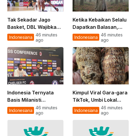
Tak Sekadar Jago
Ketika Kebaikan Selalu
Basket, DBL Wajibkan
Dapatkan Balasan,
Anak SMA Punya Nilai
Cerita Rakyat dari
46 minutes
46 minutes
Indonesiana
Indonesiana
ago
ago
Rapor Bagus Dulu
Sulawesi Tenggara
kalau Mau Main
Indonesia Ternyata
Kimpul Viral Gara-gara
Basis Milanisti
TikTok, Umbi Lokal
Terbesar Ketiga di
dengan Segudang
46 minutes
46 minutes
Indonesiana
Indonesiana
ago
ago
Dunia, AC Milan Janji
Manfaat yang Hampir
Tampil Habis-habisan
Terlupakan
di GBK