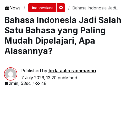
News
Bahasa Indonesia Jadi
Indonesiana
Salah Satu Bahasa yang
Bahasa Indonesia Jadi Salah
Paling Mudah Dipelajari,
Apa Alasannya?
Satu Bahasa yang Paling
Mudah Dipelajari, Apa
Alasannya?
Published by
firda aulia rachmasari
7 July 2026, 13:20
published
2min, 53sc
48