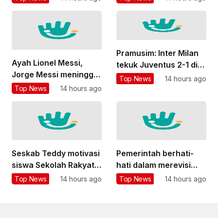
Pramusim: Inter Milan
Ayah Lionel Messi,
tekuk Juventus 2-1 di
Jorge Messi meninggal
Australia
Top News
14 hours ago
dunia pada usia 68
Top News
14 hours ago
tahun
Seskab Teddy motivasi
Pemerintah berhati-
siswa Sekolah Rakyat
hati dalam merevisi
berani bermimpi besar
peraturan tentang
Top News
14 hours ago
Top News
14 hours ago
industri gim