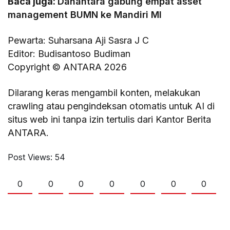
Baca juga:
Danantara gabung empat asset
management BUMN ke Mandiri MI
Pewarta: Suharsana Aji Sasra J C
Editor: Budisantoso Budiman
Copyright © ANTARA 2026
Dilarang keras mengambil konten, melakukan
crawling atau pengindeksan otomatis untuk AI di
situs web ini tanpa izin tertulis dari Kantor Berita
ANTARA.
Post Views:
54
0
0
0
0
0
0
0