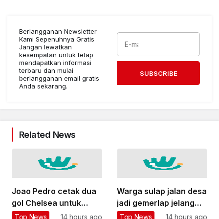
Berlangganan Newsletter
Kami Sepenuhnya Gratis
Jangan lewatkan
kesempatan untuk tetap
mendapatkan informasi
terbaru dan mulai
SUBSCRIBE
berlangganan email gratis
Anda sekarang.
Related News
Joao Pedro cetak dua
Warga sulap jalan desa
gol Chelsea untuk
jadi gemerlap jelang
bungkam Milan di GBK
HUT Ke-81 RI
Top News
14 hours ago
Top News
14 hours ago