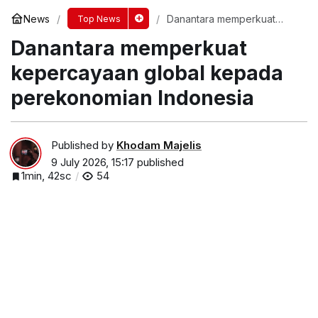
News
Danantara memperkuat
Top News
kepercayaan global kepada
Danantara memperkuat
perekonomian Indonesia
kepercayaan global kepada
perekonomian Indonesia
Published by
Khodam Majelis
9 July 2026, 15:17
published
1min, 42sc
54