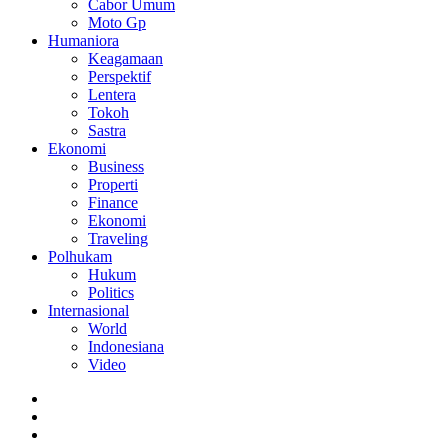
Cabor Umum
Moto Gp
Humaniora
Keagamaan
Perspektif
Lentera
Tokoh
Sastra
Ekonomi
Business
Properti
Finance
Ekonomi
Traveling
Polhukam
Hukum
Politics
Internasional
World
Indonesiana
Video