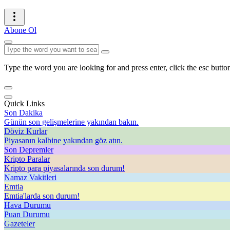
Abone Ol
Type the word you are looking for and press enter, click the esc button
Quick Links
Son Dakika
Günün son gelişmelerine yakından bakın.
Döviz Kurlar
Piyasanın kalbine yakından göz atın.
Son Depremler
Kripto Paralar
Kripto para piyasalarında son durum!
Namaz Vakitleri
Emtia
Emtia'larda son durum!
Hava Durumu
Puan Durumu
Gazeteler