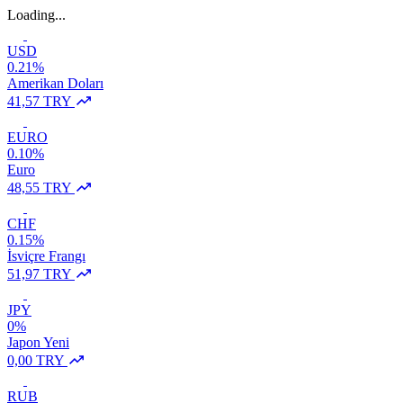
Loading...
USD
0.21%
Amerikan Doları
41,57 TRY
EURO
0.10%
Euro
48,55 TRY
CHF
0.15%
İsviçre Frangı
51,97 TRY
JPY
0%
Japon Yeni
0,00 TRY
RUB