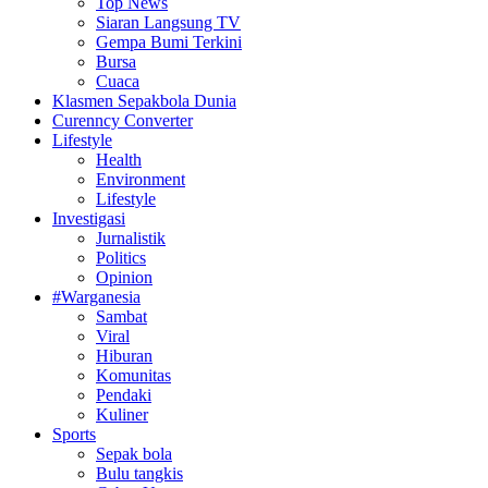
Top News
Siaran Langsung TV
Gempa Bumi Terkini
Bursa
Cuaca
Klasmen Sepakbola Dunia
Curenncy Converter
Lifestyle
Health
Environment
Lifestyle
Investigasi
Jurnalistik
Politics
Opinion
#Warganesia
Sambat
Viral
Hiburan
Komunitas
Pendaki
Kuliner
Sports
Sepak bola
Bulu tangkis