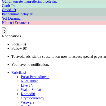
Günün gazete manşetlerini inceleyin.
Canlı Tv
Covid 19
Pandeminin detayları..
Yol Durumu
Nöbetçi Eczaneler
0
Notifications
Social (0)
Follow (0)
To avoid ads, start a subscription now to access special pages an
You have no notification.
Rubrikasi
Pusat Pertandingan
Nilai Tukar
Live TV
Waktu Sholat
Komoditi
Cryptocurrency
#Aswaja