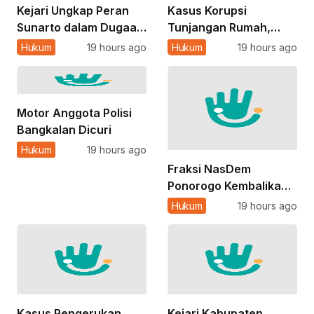
Kejari Ungkap Peran
Kasus Korupsi
Sunarto dalam Dugaan
Tunjangan Rumah,
Manipulasi Kajian
Mantan Ketua DPRD
Hukum
19 hours ago
Hukum
19 hours ago
Tunjangan DPRD
Ponorogo Sunarto Jadi
Ponorogo
Tersangka
Motor Anggota Polisi
Bangkalan Dicuri
Hukum
19 hours ago
Fraksi NasDem
Ponorogo Kembalikan
Rp748 Juta Terkait
Hukum
19 hours ago
Dugaan Korupsi
Tunjangan Perumahan
DPRD
Kasus Pengerukan
Kejari Kabupaten