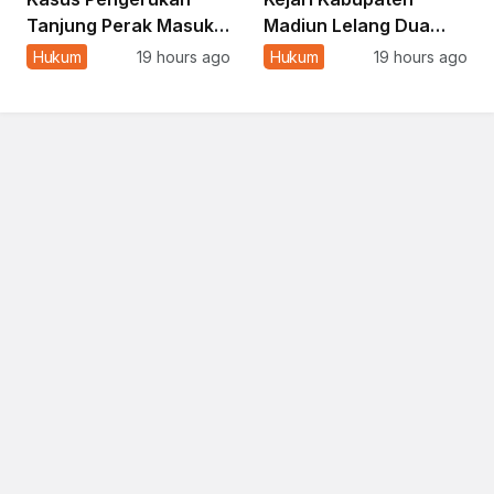
Tanjung Perak Masuk
Madiun Lelang Dua
Tahap Tuntutan, JPU
Motor Rampasan
Hukum
19 hours ago
Hukum
19 hours ago
Nyatakan Uang
Negara, Penawaran
Pengganti Nihil
Dibuka 11 Agustus