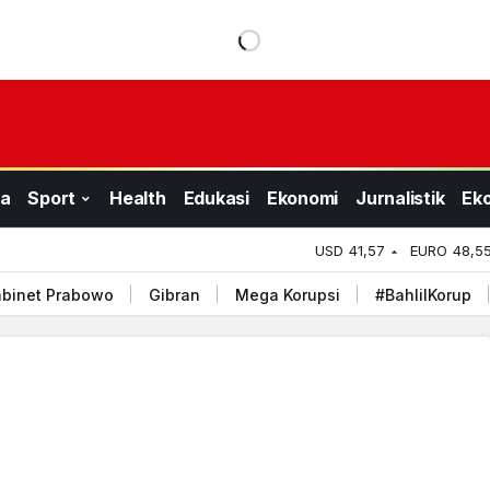
a
Sport
Health
Edukasi
Ekonomi
Jurnalistik
Ek
USD
41,57
EURO
48,5
binet Prabowo
Gibran
Mega Korupsi
#BahlilKorup