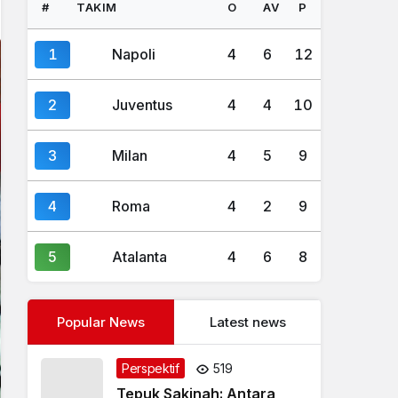
#
TAKIM
O
AV
P
1
Napoli
4
6
12
2
Juventus
4
4
10
3
Milan
4
5
9
4
Roma
4
2
9
5
Atalanta
4
6
8
Popular News
Latest news
Perspektif
519
Tepuk Sakinah: Antara