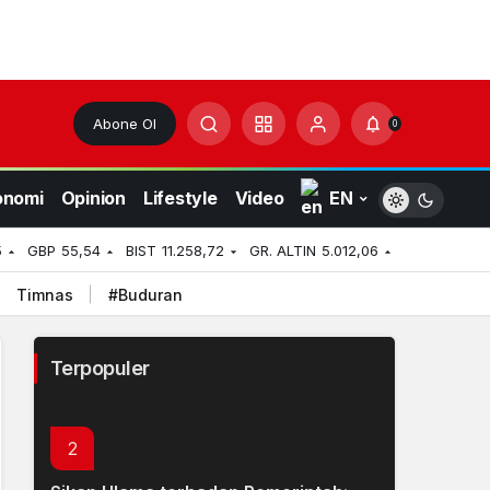
Abone Ol
0
onomi
Opinion
Lifestyle
Video
EN
5
GBP
55,54
BIST
11.258,72
GR. ALTIN
5.012,06
Timnas
#Buduran
5 Alasan Kenapa Karir Kamu Stuck—
Padahal Kamu Sudah Bekerja Keras
Terpopuler
Features
4 seconds ago
2