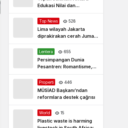
Edukasi Nilai dan
Simplifikasi Masalah
Top News
528
Lima wilayah Jakarta
diprakirakan cerah Jumat
pagi
Lentera
655
Persimpangan Dunia
Pesantren: Romantisme,
Realitas dan Harapan Baru
Properti
446
MÜSİAD Başkanı’ndan
reformlara destek çağrısı
World
15
Plastic waste is harming
livestock in South Africa: