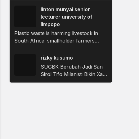
linton munyai senior
lecturer university of
limpopo
Plastic waste is harming livestock in
South Africa: smallholder farmers
using communal land set out the
support they need
rizky kusumo
SUGBK Berubah Jadi San
Siro! Tifo Milanisti Bikin Xabi
Alonso & Ruben Amorim
Terpukau