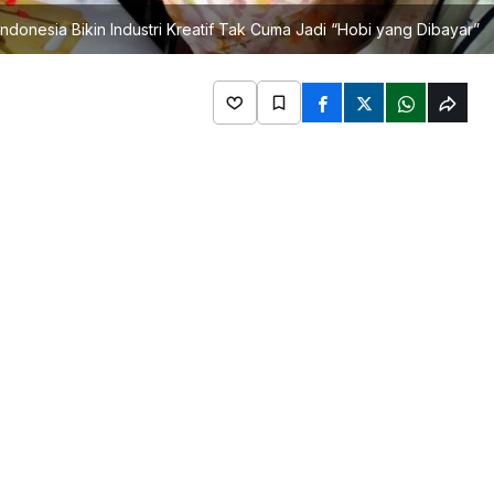
donesia Bikin Industri Kreatif Tak Cuma Jadi “Hobi yang Dibayar”