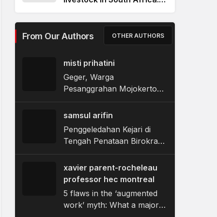
smallholder farmers using
communal land set out the
support they need
From Our Authors
OTHER AUTHORS
misti prihatini
Geger, Warga
Pesanggrahan Mojokerto
Temukan Jasad Bayi
Dikubur di Belakang Rumah
samsul arifin
Penggeledahan Kejari di
Tengah Penataan Birokrasi
Pamekasan
xavier parent-rocheleau
professor hec montreal
5 flaws in the ‘augmented
work’ myth: What a major
Québec survey found