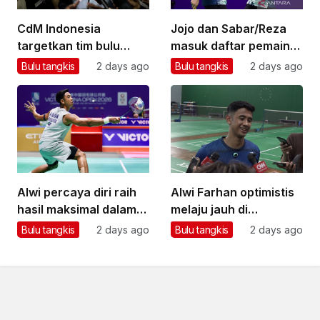
CdM Indonesia
Jojo dan Sabar/Reza
targetkan tim bulu
masuk daftar pemain
tangkis boyong emas
untuk Asian Games
Bulu tangkis
2 days ago
Bulu tangkis
2 days ago
di Asian Games
2026
Alwi percaya diri raih
Alwi Farhan optimistis
hasil maksimal dalam
melaju jauh di
Asian Games 2026
Kejuaraan Dunia BWF
Bulu tangkis
2 days ago
Bulu tangkis
2 days ago
New Delhi