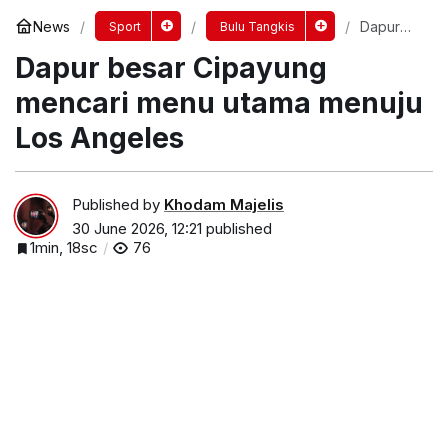
News
Dapur
Sport
Bulu Tangkis
besar
Dapur besar Cipayung
Cipayung
mencari
menu
mencari menu utama menuju
utama
menuju
Los Angeles
Los
Angeles
Published by
Khodam Majelis
30 June 2026, 12:21
published
1min, 18sc
76