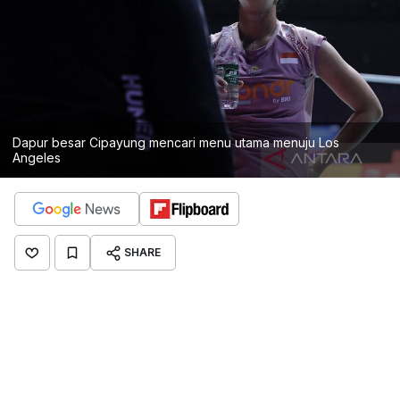
Dapur besar Cipayung mencari menu utama menuju Los
Angeles
SHARE