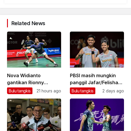
Related News
Nova Widianto
PBSI masih mungkin
gantikan Rionny
panggil Jafar/Felisha
tangani ganda
untuk Asian Games
Bulu tangkis
21 hours ago
Bulu tangkis
2 days ago
campuran pelatnas