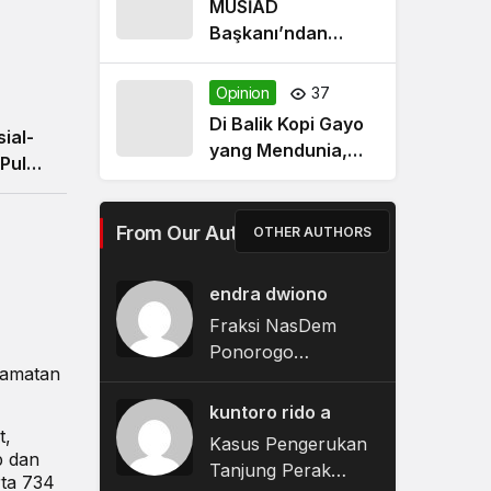
MÜSİAD
Başkanı’ndan
reformlara destek
çağrısı
Opinion
37
Di Balik Kopi Gayo
ial-
yang Mendunia,
 Pulau
Ada Perempuan
Yang Digaji Kecil
dan Terabaikan
From Our Authors
OTHER AUTHORS
Nasibnya
endra dwiono
Fraksi NasDem
Ponorogo
camatan
Kembalikan Rp748
Juta Terkait Dugaan
kuntoro rido a
Korupsi Tunjangan
t,
Kasus Pengerukan
Perumahan DPRD
p dan
Tanjung Perak
rta 734