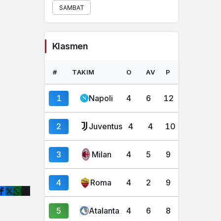
SAMBAT
Klasmen
#
TAKIM
O
AV
P
1
Napoli
4
6
12
2
Juventus
4
4
10
3
Milan
4
5
9
4
Roma
4
2
9
5
Atalanta
4
6
8