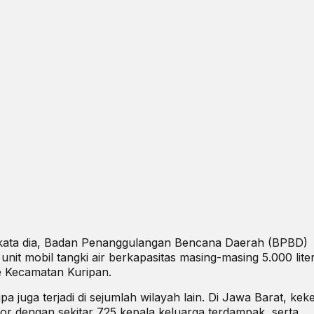
 kata dia, Badan Penanggulangan Bencana Daerah (BPBD)
t mobil tangki air berkapasitas masing-masing 5.000 lite
ke Kecamatan Kuripan.
juga terjadi di sejumlah wilayah lain. Di Jawa Barat, kek
 dengan sekitar 725 kepala keluarga terdampak, serta