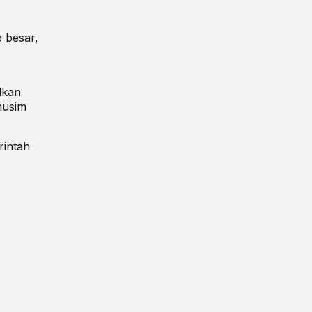
 besar,
lkan
musim
rintah