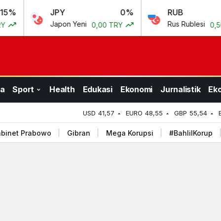
JPY
0%
RUB
0.69
Japon Yeni
Rus Rublesi
0,00 TRY
0,50 TRY
a
Sport
Health
Edukasi
Ekonomi
Jurnalistik
Ek
USD
41,57
EURO
48,55
GBP
55,54
binet Prabowo
Gibran
Mega Korupsi
#BahlilKorup