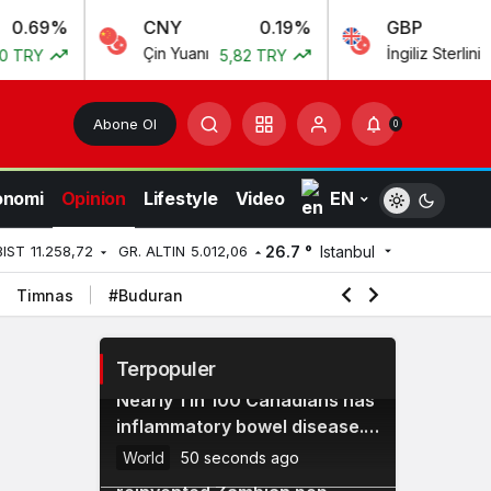
%
CNY
0.19%
GBP
0
Çin Yuanı
İngiliz Sterlini
5,82 TRY
55,54 T
Abone Ol
0
onomi
Opinion
Lifestyle
Video
EN
26.7 °
Istanbul
BIST
11.258,72
GR. ALTIN
5.012,06
Timnas
#Buduran
Terpopuler
Nearly 1 in 100 Canadians has
2
inflammatory bowel disease.
Too many believe it rules out
World
50 seconds ago
Zed Beats: how home studios
having children
3