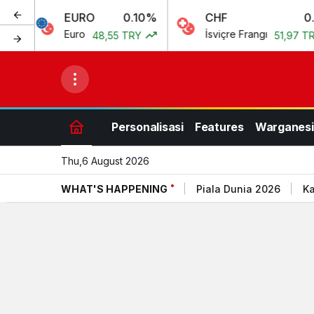
EURO
0.10%
CHF
0.15%
Euro
İsviçre Frangı
48,55 TRY
51,97 TRY
Personalisasi
Features
Warganesi
Thu,6 August 2026
WHAT'S HAPPENING
Piala Dunia 2026
Ka