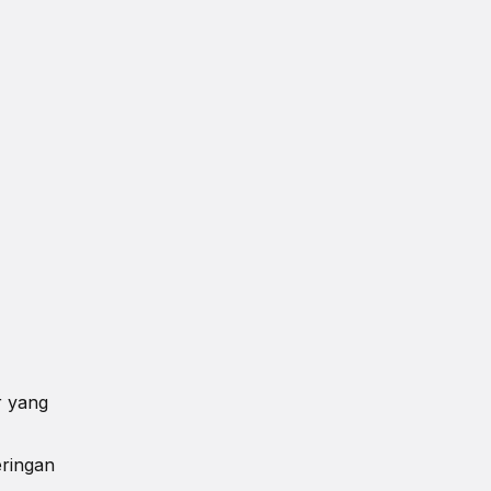
r yang
eringan