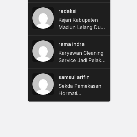
Masuk Tahap
Tuntutan, JPU
redaksi
Nyatakan Uang
Kejari Kabupaten
Pengganti Nihil
Madiun Lelang Dua
Motor Rampasan
Negara, Penawaran
rama indra
Dibuka 11 Agustus
Karyawan Cleaning
Service Jadi Pelaku
Pencurian Kursi
Taman Surabaya
samsul arifin
Pakai Mobil
Sekda Pamekasan
Ambulans
Hormati
Penggeledahan
Kejari, Siap Dukung
Proses Penyidikan