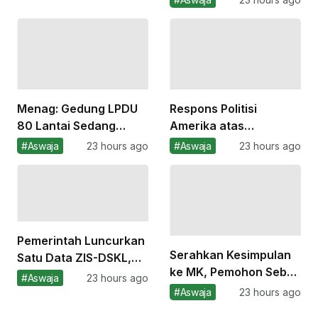
terhadap Rakyat
Palestina
Menag: Gedung LPDU
Respons Politisi
80 Lantai Sedang
Amerika atas
Diproses, Akan Jadi
Kemenangan Abdul El
#Aswaja
23 hours ago
#Aswaja
23 hours ago
Pusat Lembaga
Sayed, dari Mamdani
Keagamaan
hingga Trump
Pemerintah Luncurkan
Serahkan Kesimpulan
Satu Data ZIS-DSKL,
ke MK, Pemohon Sebut
Cegah Penerima Zakat
#Aswaja
23 hours ago
Dosen Belum Memiliki
Ganda
#Aswaja
23 hours ago
Jaminan Penghasilan