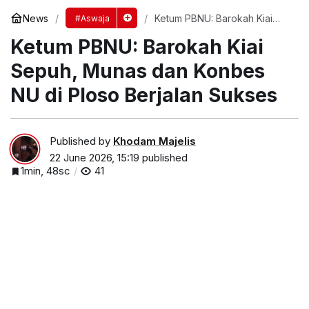
News
Ketum PBNU: Barokah Kiai
#Aswaja
Sepuh, Munas dan Konbes
Ketum PBNU: Barokah Kiai
NU di Ploso Berjalan Sukses
Sepuh, Munas dan Konbes
NU di Ploso Berjalan Sukses
Published by
Khodam Majelis
22 June 2026, 15:19
published
1min, 48sc
41