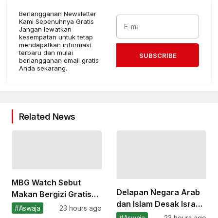
Berlangganan Newsletter
Kami Sepenuhnya Gratis
Jangan lewatkan
kesempatan untuk tetap
mendapatkan informasi
terbaru dan mulai
SUBSCRIBE
berlangganan email gratis
Anda sekarang.
Related News
MBG Watch Sebut
Delapan Negara Arab
Makan Bergizi Gratis
dan Islam Desak Israel
Belum Berbasis
#Aswaja
23 hours ago
Hentikan Genosida
Perencanaan Kuat
#Aswaja
23 hours ago