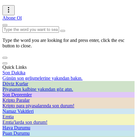
Abone Ol
Type the word you are looking for and press enter, click the esc
button to close.
Quick Links
Son Dakika
Günün son gelişmelerine yakından bakın.
Döviz Kurlar
Piyasanın kalbine yakından göz atın.
Son Depremler
Kripto Paralar
Kripto para piyasalarında son durum!
Namaz Vakitleri
Emtia
Emtia'larda son durum!
Hava Durumu
Puan Durumu