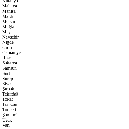
Kütahya
Malatya
Manisa
Mardin
Mersin
Muğla
Muş
Nevşehir
Niğde
Ordu
Osmaniye
Rize
Sakarya
Samsun
Siirt
Sinop
Sivas
Şırnak
Tekirdağ
Tokat
Trabzon
Tunceli
Şanlıurfa
Uşak
Van