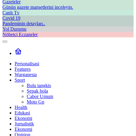
Gazeteler
Günün gazete manşetlerini inceleyin.
Canlı Tv
Covid 19
Pandeminin detayları..
Yol Durumu
Nöbetçi Eczaneler
Personalisasi
Features
Warganesia
Sport
Bulu tangkis
Sepak bola
Cabor Umum
Moto Gp
Health
Edukasi
Ekonomi
Jurnalistik
Ekonomi
Opinion