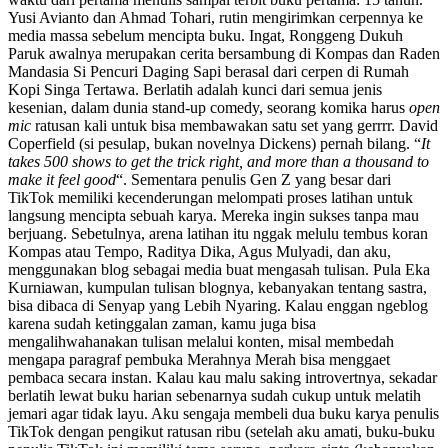
Yusi Avianto dan Ahmad Tohari, rutin mengirimkan cerpennya ke
media massa sebelum mencipta buku. Ingat, Ronggeng Dukuh
Paruk awalnya merupakan cerita bersambung di Kompas dan Raden
Mandasia Si Pencuri Daging Sapi berasal dari cerpen di Rumah
Kopi Singa Tertawa. Berlatih adalah kunci dari semua jenis
kesenian, dalam dunia stand-up comedy, seorang komika harus
open
mic
ratusan kali untuk bisa membawakan satu set yang gerrrr. David
Coperfield (si pesulap, bukan novelnya Dickens) pernah bilang. “
It
takes 500 shows to get the trick right, and more than a thousand to
make it feel good
“. Sementara penulis Gen Z yang besar dari
TikTok memiliki kecenderungan melompati proses latihan untuk
langsung mencipta sebuah karya. Mereka ingin sukses tanpa mau
berjuang. Sebetulnya, arena latihan itu nggak melulu tembus koran
Kompas atau Tempo, Raditya Dika, Agus Mulyadi, dan aku,
menggunakan blog sebagai media buat mengasah tulisan. Pula Eka
Kurniawan, kumpulan tulisan blognya, kebanyakan tentang sastra,
bisa dibaca di Senyap yang Lebih Nyaring. Kalau enggan ngeblog
karena sudah ketinggalan zaman, kamu juga bisa
mengalihwahanakan tulisan melalui konten, misal membedah
mengapa paragraf pembuka Merahnya Merah bisa menggaet
pembaca secara instan. Kalau kau malu saking introvertnya, sekadar
berlatih lewat buku harian sebenarnya sudah cukup untuk melatih
jemari agar tidak layu. Aku sengaja membeli dua buku karya penulis
TikTok dengan pengikut ratusan ribu (setelah aku amati, buku-buku