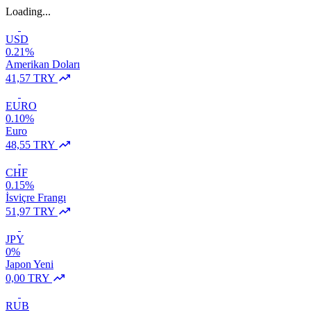
Loading...
USD
0.21%
Amerikan Doları
41,57 TRY
EURO
0.10%
Euro
48,55 TRY
CHF
0.15%
İsviçre Frangı
51,97 TRY
JPY
0%
Japon Yeni
0,00 TRY
RUB