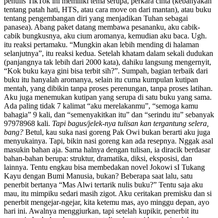
penulis TikTok ini memiliki tema serupa, perkara cinta (kebanyakan
tentang patah hati, HTS, atau cara move on dari mantan), atau buku
tentang pengembangan diri yang menjadikan Tuhan sebagai
panasea). Abang paket datang membawa pesananku, aku cabik-
cabik bungkusnya, aku cium aromanya, kemudian aku baca. Ugh.
itu reaksi pertamaku. “Mungkin akan lebih mending di halaman
selanjutnya”, itu reaksi kedua. Setelah khatam dalam sekali dudukan
(panjangnya tak lebih dari 2000 kata), dahiku langsung mengernyit,
“Kok buku kaya gini bisa terbit sih?”. Sumpah, bagian terbaik dari
buku itu hanyalah aromanya, selain itu cuma kumpulan kutipan
mentah, yang dibikin tanpa proses perenungan, tanpa proses latihan.
Aku juga menemukan kutipan yang serupa di satu buku yang sama.
Ada paling tidak 7 kalimat “aku merelakanmu”, “semoga kamu
bahagia” 9 kali, dan “semenyakitkan itu” dan “serindu itu” sebanyak
97978968 kali.
Tapi bagus/jelek-nya tulisan kan tergantung selera,
bang?
Betul, kau suka nasi goreng Pak Owi bukan berarti aku juga
menyukainya. Tapi, bikin nasi goreng kan ada resepnya. Nggak asal
masukin bahan aja. Sama halnya dengan tulisan, ia diracik berdasar
bahan-bahan berupa: struktur, dramatika, diksi, eksposisi, dan
lainnya. Tentu engkau bisa membedakan novel Jokowi sI Tukang
Kayu dengan Bumi Manusia, bukan? Beberapa saat lalu, satu
penerbit bertanya “Mas Alwi tertarik nulis buku?” Tentu saja aku
mau, itu mimpiku sedari masih zigot. Aku ceritakan premisku dan si
penerbit mengejar-ngejar, kita ketemu mas, ayo minggu depan, ayo
hari ini. Awalnya menggiurkan, tapi setelah kupikir, penerbit itu