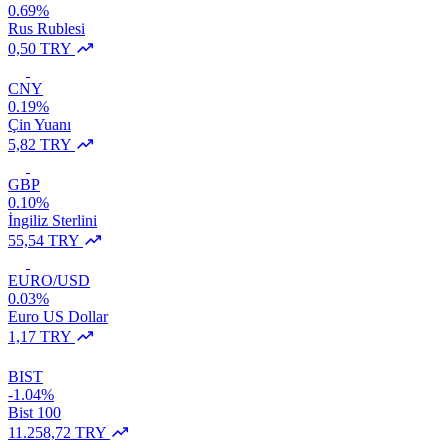
0.69%
Rus Rublesi
0,50 TRY
CNY
0.19%
Çin Yuanı
5,82 TRY
GBP
0.10%
İngiliz Sterlini
55,54 TRY
EURO/USD
0.03%
Euro US Dollar
1,17 TRY
BIST
-1.04%
Bist 100
11.258,72 TRY