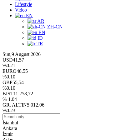
Lifestyle
Video
EN
AR
ZH-CN
EN
ID
TR
Sun,9 August 2026
USD
41,57
%0.21
EURO
48,55
%0.10
GBP
55,54
%0.10
BIST
11.258,72
%-1.04
GR. ALTIN
5.012,06
%0.23
İstanbul
Ankara
İzmir
Adana