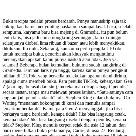
Buku tercipta melalui proses berdarah. Punya manuskrip saja tak
cukup, kau harus menyunting naskahmu sampai layak baca, setelah
sempurna, karyamu baru bisa mejeng di Gramedia, itu pun belum
tentu laris, bisa jadi cuma nongkrong seminggu, lalu di minggu
selanjutnya diobral lima ribuan di bazar, atau lebih menyakitkan,
dikilokan. Itu dulu. Sekarang, kau cuma perlu pengikut 10 ribu
untuk mencipta buku, penerbit akan khusyuk mengintilmu
menanyakan apakah kamu punya naskah atau tidak. Jika ya,
selamat! Beberapa bulan kemudian, bukumu sudah nangkring di
Gramedia. Jaminan laris-nya tinggi, karena kamu punya pengikut
militan di TikTok, yang bersedia melakukan apapun demi dirimu,
apalagi cuma membeli buku. Para penulis TikTok, kebanyakan Gen
Z (aku juga berasal dari sini), mereka mau dicap sebagai ‘penulis’
secara instan, tanpa mau melewati proses latihan. “Satu-satunya cara
engkau jadi penulis adalah” tulis Stephen King dalam bukunya On
Writing “menanam bokongmu di kursi dan menulis sampai
jemarimu berdarah”. Kami, para Gen Z menyanggah: jika bisa
berkarya tanpa berdarah, kenapa tidak? Jika bisa langsung cetak,
kenapa tidak? Jika bisa langsung disebut dengan penulis, kenapa
tidak? Stephen King menulis cerpen sejak dia usia 12 tahun, dan
baru menerbitkan buku pertamanya, Carrie, di usia 27. Rentang
waktu dari pertama menulis sampai terbit buku pertama: 15 tahun.