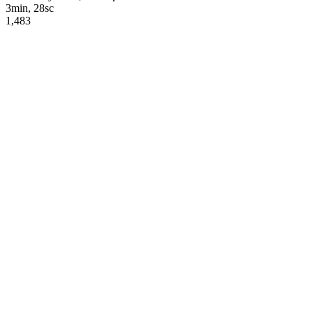
3min, 28sc
1,483