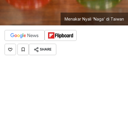
Menakar Nyali ‘Naga’ di Taiwan
SHARE