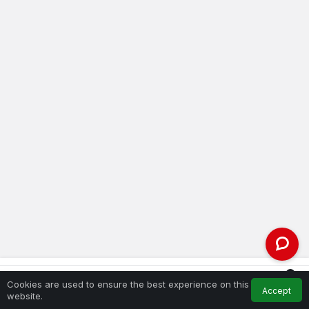
0
Comments are closed.
Cookies are used to ensure the best experience on this
Accept
Feed
My Account
Notifications
website.
Home