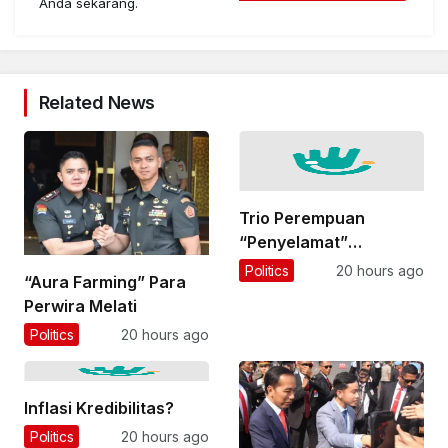
Anda sekarang.
Related News
Trio Perempuan
“Penyelamat”
Indonesia?
Politics
20 hours ago
“Aura Farming” Para
Perwira Melati
Politics
20 hours ago
Inflasi Kredibilitas?
Politics
20 hours ago