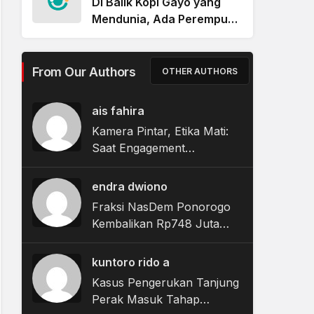
Di Balik Kopi Gayo yang
Mendunia, Ada Perempuan
Yang Digaji Kecil dan
Terabaikan Nasibnya
From Our Authors
OTHER AUTHORS
ais fahira
Kamera Pintar, Etika Mati:
Saat Engagement
Merampas Privasi
endra dwiono
Fraksi NasDem Ponorogo
Kembalikan Rp748 Juta
Terkait Dugaan Korupsi
Tunjangan Perumahan
kuntoro rido a
DPRD
Kasus Pengerukan Tanjung
Perak Masuk Tahap