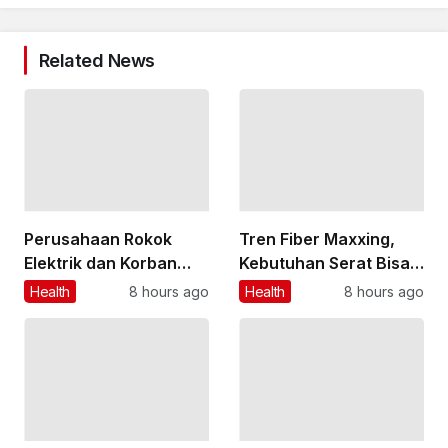
Related News
Perusahaan Rokok
Tren Fiber Maxxing,
Elektrik dan Korban
Kebutuhan Serat Bisa
Anak Sudah Diperiksa,
Dipenuhi dari Makanan
Health
8 hours ago
Health
8 hours ago
Polisi Harus Tangkap
Tanpa Suplemen
Influencer Bigmo