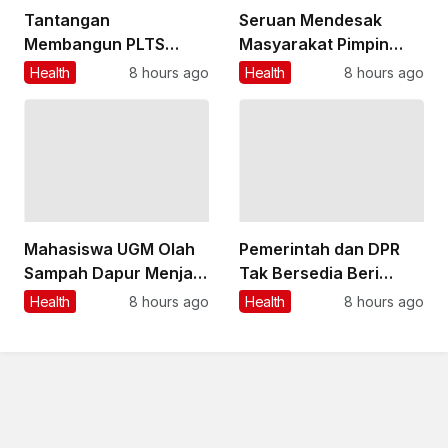
Tantangan
Seruan Mendesak
Membangun PLTS
Masyarakat Pimpin
Kapasitas 100 GW
Menahan Penyebaran
Health
8 hours ago
Health
8 hours ago
dalam Rencana
Ebola
Presiden Prabowo
Mahasiswa UGM Olah
Pemerintah dan DPR
Sampah Dapur Menjadi
Tak Bersedia Beri
Pakan Ayam Nutrisi
Keterangan di MK,
Health
8 hours ago
Health
8 hours ago
Tinggi
Pengabaian Hak
Masyarakat Adat dan
Lokal