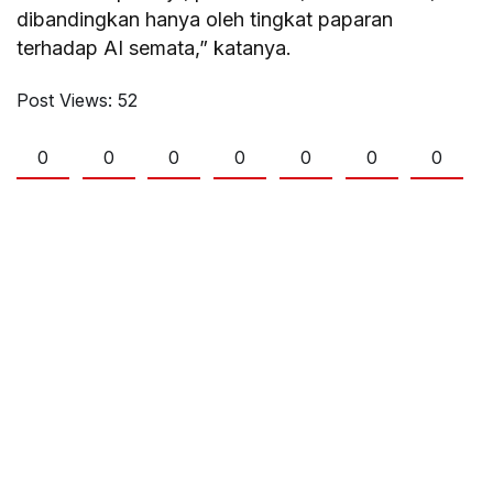
dibandingkan hanya oleh tingkat paparan
terhadap AI semata,” katanya.
Post Views:
52
0
0
0
0
0
0
0