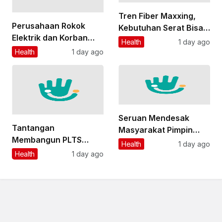
Tren Fiber Maxxing,
Perusahaan Rokok
Kebutuhan Serat Bisa
Elektrik dan Korban
Dipenuhi dari Makanan
Health
1 day ago
Anak Sudah Diperiksa,
Tanpa Suplemen
Health
1 day ago
Polisi Harus Tangkap
Influencer Bigmo
Seruan Mendesak
Tantangan
Masyarakat Pimpin
Membangun PLTS
Menahan Penyebaran
Health
1 day ago
Kapasitas 100 GW
Ebola
Health
1 day ago
dalam Rencana
Presiden Prabowo