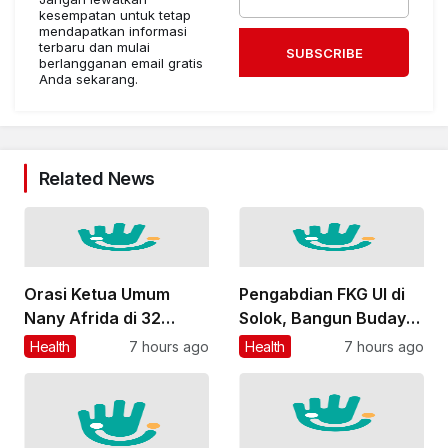
kesempatan untuk tetap
mendapatkan informasi
terbaru dan mulai
SUBSCRIBE
berlangganan email gratis
Anda sekarang.
Related News
Orasi Ketua Umum
Pengabdian FKG UI di
Nany Afrida di 32
Solok, Bangun Budaya
Tahun AJI Indonesia
Sehat Gigi dan Mulut
Health
7 hours ago
Health
7 hours ago