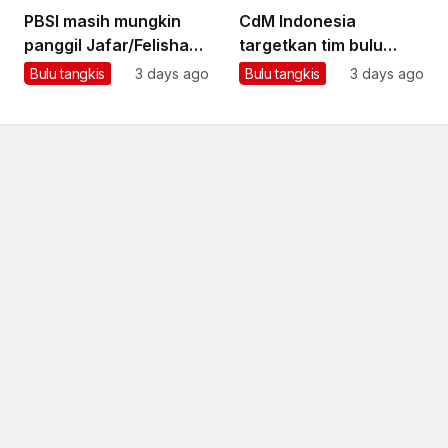
PBSI masih mungkin
CdM Indonesia
panggil Jafar/Felisha
targetkan tim bulu
untuk Asian Games
tangkis boyong emas
Bulu tangkis
3 days ago
Bulu tangkis
3 days ago
di Asian Games