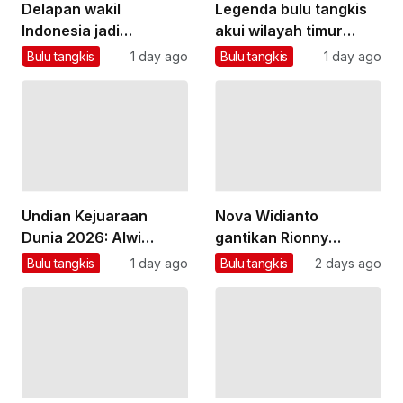
Delapan wakil
Legenda bulu tangkis
Indonesia jadi
akui wilayah timur
unggulan Kejuaraan
masih kurang
Bulu tangkis
1 day ago
Bulu tangkis
1 day ago
Dunia BWF 2026
turnamen
Undian Kejuaraan
Nova Widianto
Dunia 2026: Alwi
gantikan Rionny
Farhan berpotensi
tangani ganda
Bulu tangkis
1 day ago
Bulu tangkis
2 days ago
jumpa Shi Yu Qi
campuran pelatnas