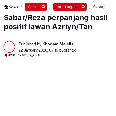
News
Sabar/Re
Sport
Bulu Tangkis
za
Sabar/Reza perpanjang hasil
perpanja
ng hasil
positif
positif lawan Azriyn/Tan
lawan
Azriyn/Ta
n
Published by
Khodam Majelis
22 January 2026, 07:16
published
1min, 42sc
131