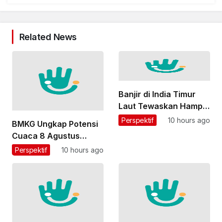
Related News
Banjir di India Timur
Laut Tewaskan Hampir
100 Orang
Perspektif
10 hours ago
BMKG Ungkap Potensi
Cuaca 8 Agustus
2026: Jakarta
Perspektif
10 hours ago
Berawan, Sumatra
Barat hingga Papua
Diprediksi Hujan