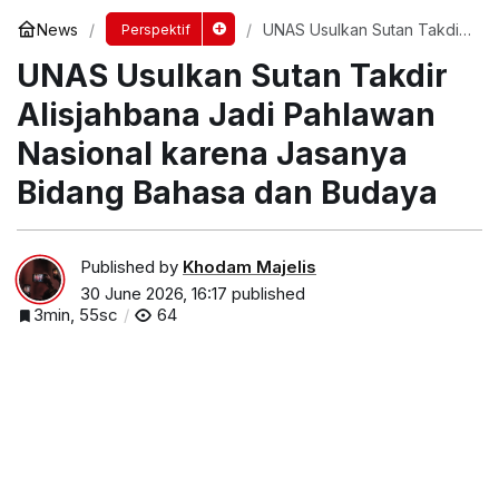
News
UNAS Usulkan Sutan Takdir
Perspektif
Alisjahbana Jadi Pahlawan
UNAS Usulkan Sutan Takdir
Nasional karena Jasanya
Bidang Bahasa dan Budaya
Alisjahbana Jadi Pahlawan
Nasional karena Jasanya
Bidang Bahasa dan Budaya
Published by
Khodam Majelis
30 June 2026, 16:17
published
3min, 55sc
64