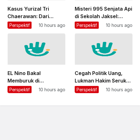
Kasus Yurizal Tri
Misteri 995 Senjata Api
Chaerawan: Dari
di Sekolah Jaksel:
Curhat Menunggu 8
Bertahun-tahun
Perspektif
10 hours ago
Perspektif
10 hours ago
Jam, Hujatan Nakes,
Tersimpan di Ruang
hingga Evaluasi
Eks Ketua Yayasan Kini
Layanan BPJS
Diusut Polisi
EL Nino Bakal
Cegah Politik Uang,
Memburuk di
Lukman Hakim Serukan
Desember, PBB
Pemilihan Rais Aam
Perspektif
10 hours ago
Perspektif
10 hours ago
Bersiap Antisipasi
dan Ketum PBNU Lewat
Paceklik Pangan Global
Musyawarah