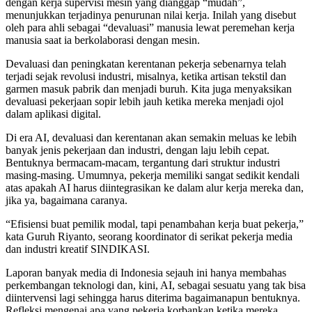
dengan kerja supervisi mesin yang dianggap “mudah”,
menunjukkan terjadinya penurunan nilai kerja. Inilah yang disebut
oleh para ahli sebagai “devaluasi” manusia lewat peremehan kerja
manusia saat ia berkolaborasi dengan mesin.
Devaluasi dan peningkatan kerentanan pekerja sebenarnya telah
terjadi sejak revolusi industri, misalnya, ketika artisan tekstil dan
garmen masuk pabrik dan menjadi buruh. Kita juga menyaksikan
devaluasi pekerjaan sopir lebih jauh ketika mereka menjadi ojol
dalam aplikasi digital.
Di era AI, devaluasi dan kerentanan akan semakin meluas ke lebih
banyak jenis pekerjaan dan industri, dengan laju lebih cepat.
Bentuknya bermacam-macam, tergantung dari struktur industri
masing-masing. Umumnya, pekerja memiliki sangat sedikit kendali
atas apakah AI harus diintegrasikan ke dalam alur kerja mereka dan,
jika ya, bagaimana caranya.
“Efisiensi buat pemilik modal, tapi penambahan kerja buat pekerja,”
kata Guruh Riyanto, seorang koordinator di serikat pekerja media
dan industri kreatif SINDIKASI.
Laporan banyak media di Indonesia sejauh ini hanya membahas
perkembangan teknologi dan, kini, AI, sebagai sesuatu yang tak bisa
diintervensi lagi sehingga harus diterima bagaimanapun bentuknya.
Refleksi mengenai apa yang pekerja korbankan ketika mereka