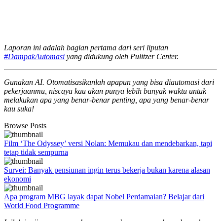
Laporan ini adalah bagian pertama dari seri liputan
#DampakAutomasi
yang didukung oleh Pulitzer Center.
Gunakan AI. Otomatisasikanlah apapun yang bisa diautomasi dari
pekerjaanmu, niscaya kau akan punya lebih banyak waktu untuk
melakukan apa yang benar-benar penting, apa yang benar-benar
kau suka!
Browse Posts
Film ‘The Odyssey’ versi Nolan: Memukau dan mendebarkan, tapi
tetap tidak sempurna
Survei: Banyak pensiunan ingin terus bekerja bukan karena alasan
ekonomi
Apa program MBG layak dapat Nobel Perdamaian? Belajar dari
World Food Programme