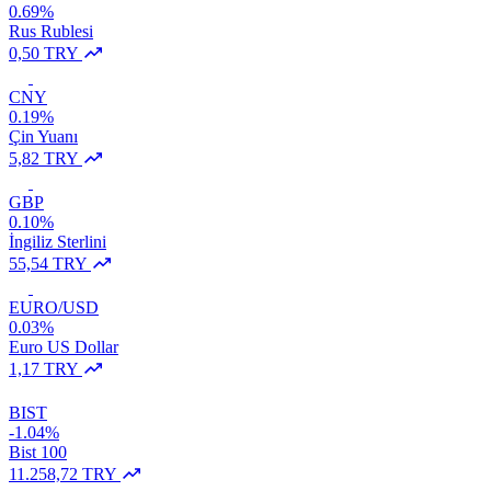
0.69%
Rus Rublesi
0,50 TRY
CNY
0.19%
Çin Yuanı
5,82 TRY
GBP
0.10%
İngiliz Sterlini
55,54 TRY
EURO/USD
0.03%
Euro US Dollar
1,17 TRY
BIST
-1.04%
Bist 100
11.258,72 TRY