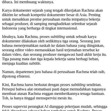
dibaca. Ini membuang waktunya.
Karya dokumenter sejarah yang tengah dikerjakan Rachma akan
dikirim ke sebuah kompetisi dokumenter besar di Asia. Penting
untuk menaikkan prestise perusahaan media tempatnya bekerja
sebagai produser, di samping menghadirkan selembar sejarah
Indonesia yang berharga di tingkat internasional.
Idealnya, kata Rachma, proses
subtitling
untuk sebuah karya
dokumenter dilakukan oleh sedikitnya tiga orang. Seorang juru
bahasa menerjemahkan naskah ke dalam bahasa yang diinginkan,
seorang editor video memasukkan hasil terjemahan tersebut ke
dalam video, dan seorang produser mengawasi hasil akhir kerja itu.
Tiga pasang mata dan tiga kepala bekerja sama berbagi beban,
menjaga kualitas
subtitle.
Namun, departemen juru bahasa di perusahaan Rachma telah raib,
dipotong efisiensi.
Kini, Rachma harus berkutat dengan proses
subtitling
sendirian.
Persepsi bahwa alat otomatisasi pasti dapat memudahkan tugasnya
membuat atasan Rachma enggan memberikannya tenaga bantuan.
Toh, ia hanya tinggal mensupervisi mesin itu.
Proses supervisi perangkat AI dianggap pekerjaan mudah, sehingga
tidak dipandang sebagai beban tambahan untuk Rachma. Proses