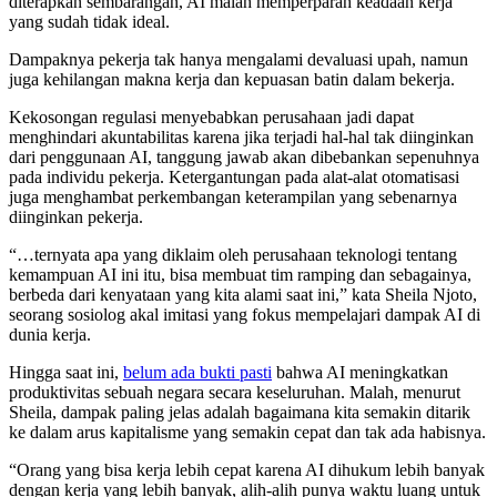
diterapkan sembarangan, AI malah memperparah keadaan kerja
yang sudah tidak ideal.
Dampaknya pekerja tak hanya mengalami devaluasi upah, namun
juga kehilangan makna kerja dan kepuasan batin dalam bekerja.
Kekosongan regulasi menyebabkan perusahaan jadi dapat
menghindari akuntabilitas karena jika terjadi hal-hal tak diinginkan
dari penggunaan AI, tanggung jawab akan dibebankan sepenuhnya
pada individu pekerja. Ketergantungan pada alat-alat otomatisasi
juga menghambat perkembangan keterampilan yang sebenarnya
diinginkan pekerja.
“…ternyata apa yang diklaim oleh perusahaan teknologi tentang
kemampuan AI ini itu, bisa membuat tim ramping dan sebagainya,
berbeda dari kenyataan yang kita alami saat ini,” kata Sheila Njoto,
seorang sosiolog akal imitasi yang fokus mempelajari dampak AI di
dunia kerja.
Hingga saat ini,
belum ada bukti pasti
bahwa AI meningkatkan
produktivitas sebuah negara secara keseluruhan. Malah, menurut
Sheila, dampak paling jelas adalah bagaimana kita semakin ditarik
ke dalam arus kapitalisme yang semakin cepat dan tak ada habisnya.
“Orang yang bisa kerja lebih cepat karena AI dihukum lebih banyak
dengan kerja yang lebih banyak, alih-alih punya waktu luang untuk