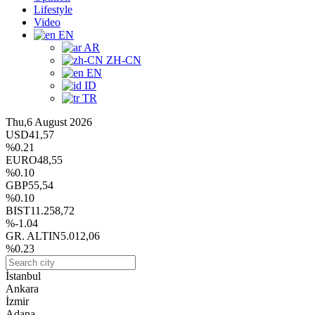
Lifestyle
Video
EN
AR
ZH-CN
EN
ID
TR
Thu,6 August 2026
USD
41,57
%0.21
EURO
48,55
%0.10
GBP
55,54
%0.10
BIST
11.258,72
%-1.04
GR. ALTIN
5.012,06
%0.23
İstanbul
Ankara
İzmir
Adana