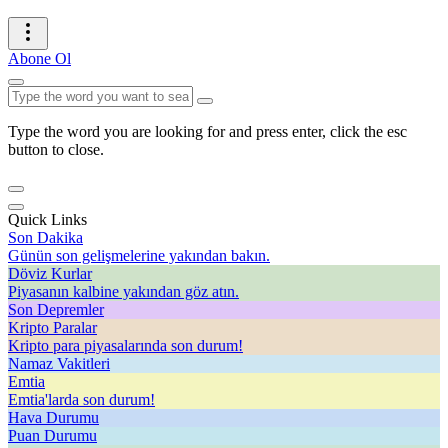
Abone Ol
Type the word you are looking for and press enter, click the esc
button to close.
Quick Links
Son Dakika
Günün son gelişmelerine yakından bakın.
Döviz Kurlar
Piyasanın kalbine yakından göz atın.
Son Depremler
Kripto Paralar
Kripto para piyasalarında son durum!
Namaz Vakitleri
Emtia
Emtia'larda son durum!
Hava Durumu
Puan Durumu