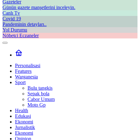
Gazeteler
Günün gazete manşetlerini inceleyin.
Canlı Tv
Covid 19
Pandeminin detayları..
Yol Durumu
Nöbetçi Eczaneler
Personalisasi
Features
Warganesia
Sport
Bulu tangkis
Sepak bola
Cabor Umum
Moto Gp
Health
Edukasi
Ekonomi
Jurnalistik
Ekonomi
Opinion