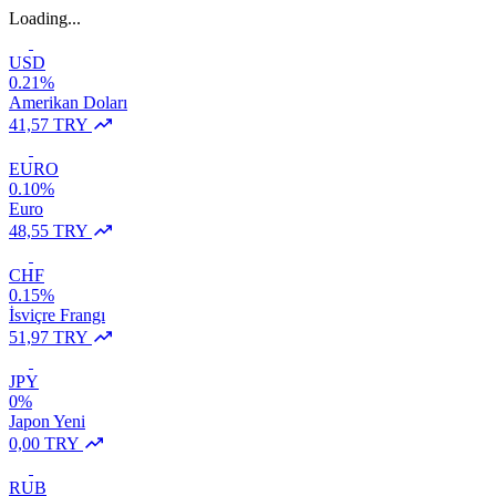
Loading...
USD
0.21%
Amerikan Doları
41,57 TRY
EURO
0.10%
Euro
48,55 TRY
CHF
0.15%
İsviçre Frangı
51,97 TRY
JPY
0%
Japon Yeni
0,00 TRY
RUB