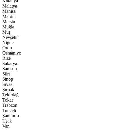
Kütahya
Malatya
Manisa
Mardin
Mersin
Muğla
Muş
Nevşehir
Niğde
Ordu
Osmaniye
Rize
Sakarya
Samsun
Siirt
Sinop
Sivas
Şırnak
Tekirdağ
Tokat
Trabzon
Tunceli
Şanlıurfa
Uşak
Van