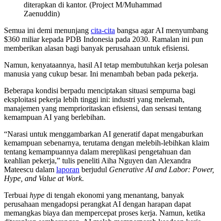
diterapkan di kantor. (Project M/Muhammad
Zaenuddin)
Semua ini demi menunjang
cita-cita
bangsa agar AI menyumbang
$360 miliar kepada PDB Indonesia pada 2030. Ramalan ini pun
memberikan alasan bagi banyak perusahaan untuk efisiensi.
Namun, kenyataannya, hasil AI tetap membutuhkan kerja polesan
manusia yang cukup besar. Ini menambah beban pada pekerja.
Beberapa kondisi berpadu menciptakan situasi sempurna bagi
eksploitasi pekerja lebih tinggi ini: industri yang melemah,
manajemen yang memprioritaskan efisiensi, dan sensasi tentang
kemampuan AI yang berlebihan.
“Narasi untuk menggambarkan AI generatif dapat mengaburkan
kemampuan sebenarnya, terutama dengan melebih-lebihkan klaim
tentang kemampuannya dalam mereplikasi pengetahuan dan
keahlian pekerja,” tulis peneliti Aiha Nguyen dan Alexandra
Mateescu dalam
laporan
berjudul
Generative AI and Labor: Power,
Hype, and Value at Work
.
Terbuai
hype
di tengah ekonomi yang menantang, banyak
perusahaan mengadopsi perangkat AI dengan harapan dapat
memangkas biaya dan mempercepat proses kerja. Namun, ketika