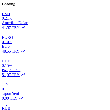
Loading...
USD
0.21%
Amerikan Doları
41,57 TRY
EURO
0.10%
Euro
48,55 TRY
CHF
0.15%
İsviçre Frangı
51,97 TRY
JPY
0%
Japon Yeni
0,00 TRY
RUB