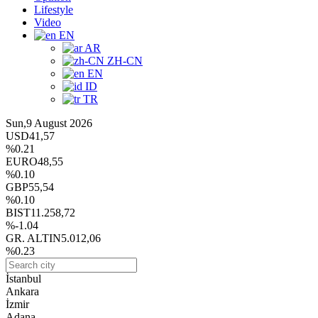
Lifestyle
Video
EN
AR
ZH-CN
EN
ID
TR
Sun,9 August 2026
USD
41,57
%0.21
EURO
48,55
%0.10
GBP
55,54
%0.10
BIST
11.258,72
%-1.04
GR. ALTIN
5.012,06
%0.23
İstanbul
Ankara
İzmir
Adana