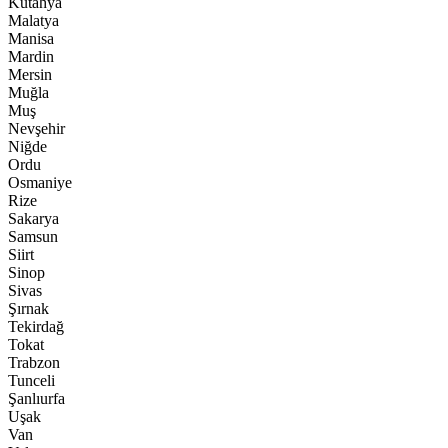
Kütahya
Malatya
Manisa
Mardin
Mersin
Muğla
Muş
Nevşehir
Niğde
Ordu
Osmaniye
Rize
Sakarya
Samsun
Siirt
Sinop
Sivas
Şırnak
Tekirdağ
Tokat
Trabzon
Tunceli
Şanlıurfa
Uşak
Van