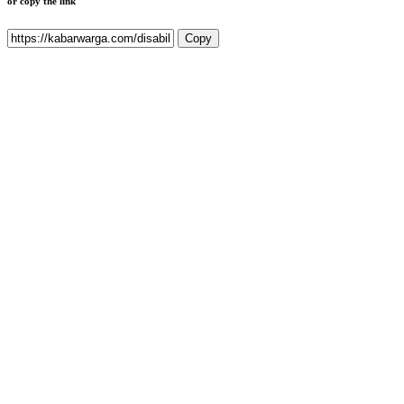
or copy the link
Copy