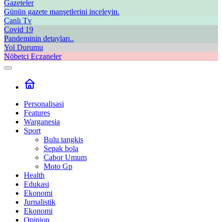
Gazeteler
Günün gazete manşetlerini inceleyin.
Canlı Tv
Covid 19
Pandeminin detayları..
Yol Durumu
Nöbetçi Eczaneler
Personalisasi
Features
Warganesia
Sport
Bulu tangkis
Sepak bola
Cabor Umum
Moto Gp
Health
Edukasi
Ekonomi
Jurnalistik
Ekonomi
Opinion