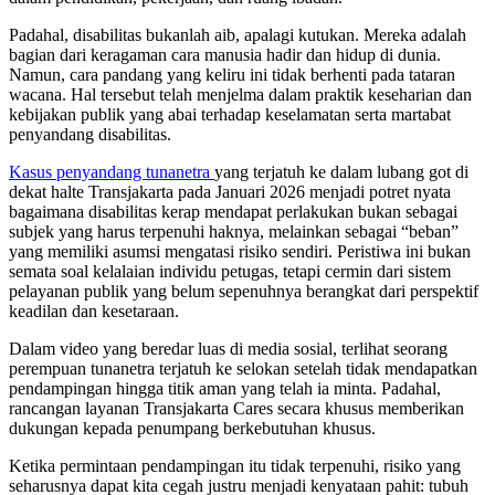
Padahal, disabilitas bukanlah aib, apalagi kutukan. Mereka adalah
bagian dari keragaman cara manusia hadir dan hidup di dunia.
Namun, cara pandang yang keliru ini tidak berhenti pada tataran
wacana. Hal tersebut telah menjelma dalam praktik keseharian dan
kebijakan publik yang abai terhadap keselamatan serta martabat
penyandang disabilitas.
Kasus penyandang tunanetra
yang terjatuh ke dalam lubang got di
dekat halte Transjakarta pada Januari 2026 menjadi potret nyata
bagaimana disabilitas kerap mendapat perlakukan bukan sebagai
subjek yang harus terpenuhi haknya, melainkan sebagai “beban”
yang memiliki asumsi mengatasi risiko sendiri. Peristiwa ini bukan
semata soal kelalaian individu petugas, tetapi cermin dari sistem
pelayanan publik yang belum sepenuhnya berangkat dari perspektif
keadilan dan kesetaraan.
Dalam video yang beredar luas di media sosial, terlihat seorang
perempuan tunanetra terjatuh ke selokan setelah tidak mendapatkan
pendampingan hingga titik aman yang telah ia minta. Padahal,
rancangan layanan Transjakarta Cares secara khusus memberikan
dukungan kepada penumpang berkebutuhan khusus.
Ketika permintaan pendampingan itu tidak terpenuhi, risiko yang
seharusnya dapat kita cegah justru menjadi kenyataan pahit: tubuh