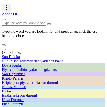
Abone Ol
Type the word you are looking for and press enter, click the esc
button to close.
Quick Links
Son Dakika
Günün son gelişmelerine yakından bakın.
Döviz Kurlar
Piyasanın kalbine yakından göz atın.
Son Depremler
Kripto Paralar
Kripto para piyasalarında son durum!
Namaz Vakitleri
Emtia
Emtia'larda son durum!
Hava Durumu
Puan Durumu