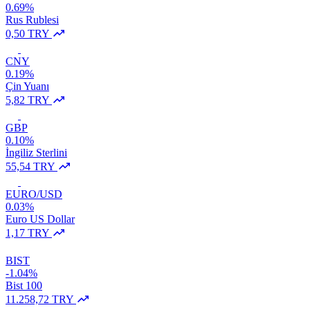
0.69%
Rus Rublesi
0,50 TRY
CNY
0.19%
Çin Yuanı
5,82 TRY
GBP
0.10%
İngiliz Sterlini
55,54 TRY
EURO/USD
0.03%
Euro US Dollar
1,17 TRY
BIST
-1.04%
Bist 100
11.258,72 TRY