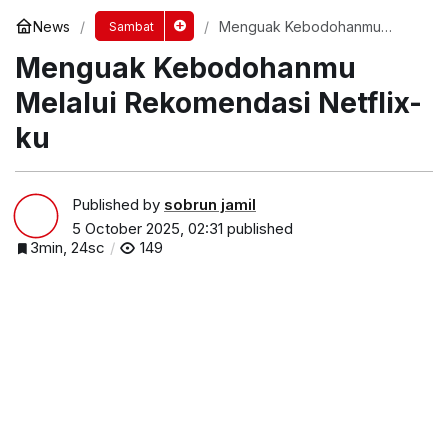
News
Menguak Kebodohanmu
Sambat
Melalui Rekomendasi Netflix-
Menguak Kebodohanmu
ku
Melalui Rekomendasi Netflix-
ku
Published by
sobrun jamil
5 October 2025, 02:31
published
3min, 24sc
149