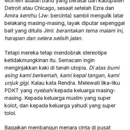
Morfem adalah band yang berasal dari kabupaten
Detroit atau Chicago, sesaat setelah Ezra dan
Amira
kenthu
(Jw: bercinta) sambil mengulik latar
belakang masing-masing, layak diputar sepenggal
bait yang ditulis Jimi:
berantakan tema malam ini,
harapan dan selera selisih jalan
.
Tetapi mereka tetap mendobrak stereotipe
ketidakmungkinan itu. Semacam ingin
menginjakkan kaki di tanah utopia.
Di atas bumi
asing kami berkemah, kami kepal tangan, kami
unjuk gigi
. Kalau kata Rendra. Melewati lika-liku
PDKT yang
nyebahi
kepada keluarga masing-
masing. Kepada keluarga muslim yang super
kolot, dan kepada keluarga yahudi yang super
tolol.
Bagaikan membangun menara cinta di pusat