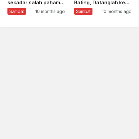
sekadar salah paham.
Rating, Datanglah ke
Itu kejahatan yang
Pesantren
Sambat
10 months ago
Sambat
10 months ago
dibungkus opini.”