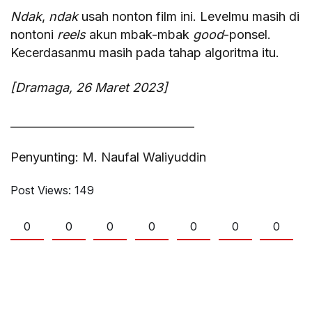
Ndak
,
ndak
usah nonton film ini. Levelmu masih di
nontoni
reels
akun mbak-mbak
good
-ponsel.
Kecerdasanmu masih pada tahap algoritma itu.
[Dramaga, 26 Maret 2023]
_________________________________
Penyunting: M. Naufal Waliyuddin
Post Views:
149
0
0
0
0
0
0
0