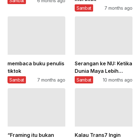
Sambat
6 months ago
Sambat
7 months ago
membaca buku penulis
Serangan ke NU: Ketika
tiktok
Dunia Maya Lebih
Galak dari Akal Sehat
Sambat
7 months ago
Sambat
10 months ago
“Framing itu bukan
Kalau Trans7 Ingin