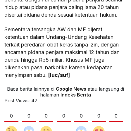
hidup atau pidana penjara paling lama 20 tahun
disertai pidana denda sesuai ketentuan hukum.
Sementara tersangka AW dan MF dijerat
ketentuan dalam Undang-Undang Kesehatan
terkait peredaran obat keras tanpa izin, dengan
ancaman pidana penjara maksimal 12 tahun dan
denda hingga Rp5 miliar. Khusus MF juga
dikenakan pasal narkotika karena kedapatan
menyimpan sabu.
[luc/suf]
Baca berita lainnya di
Google News
atau langsung di
halaman
Indeks Berita
Post Views:
47
0
0
0
0
0
0
0