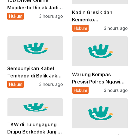
100 Driver Online
Mojokerto Diajak Jadi
Kadin Gresik dan
Mata dan Telinga Polisi
Hukum
3 hours ago
Kemenko
Jaga Kamtibmas
Pemberdayaan
Hukum
3 hours ago
Masyarakat Dorong
Lulusan SMK
Pesantren Siap Industri
Sembunyikan Kabel
Warung Kompas
Tembaga di Balik Jaket
Presisi Polres Ngawi
APD, Aksi 2 Pekerja di
Hukum
3 hours ago
Jadi Ruang Warga
Gresik Gagal
Hukum
3 hours ago
Sampaikan Keluhan
dan Aspirasi
TKW di Tulungagung
Ditipu Berkedok Janji